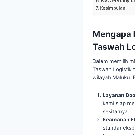
FAQ: Pertanyaa
Kesimpulan
Mengapa M
Taswah Lo
Dalam memilih mit
Taswah Logistik 
wilayah Maluku. 
Layanan Door
kami siap me
sekitarnya.
Keamanan Ek
standar ekspo