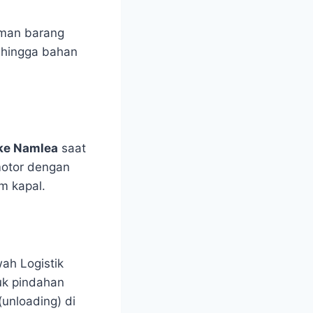
riman barang
, hingga bahan
 ke Namlea
saat
motor dengan
m kapal.
ah Logistik
uk pindahan
unloading) di