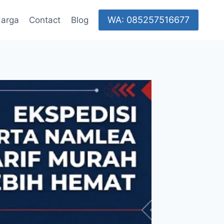
WA: 085257516677
Harga
Contact
Blog