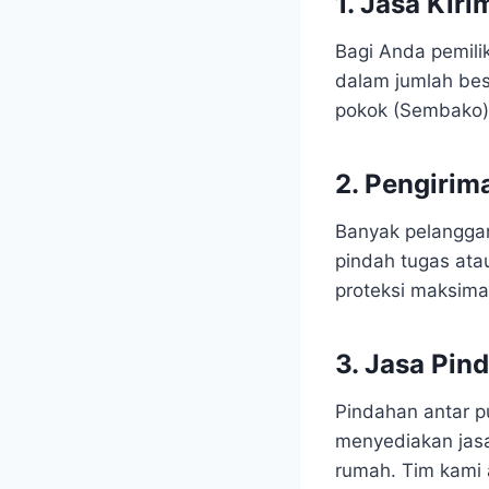
1. Jasa Kiri
Bagi Anda pemili
dalam jumlah besa
pokok (Sembako)
2. Pengirim
Banyak pelangg
pindah tugas ata
proteksi maksimal
3. Jasa Pin
Pindahan antar p
menyediakan jasa
rumah. Tim kami 