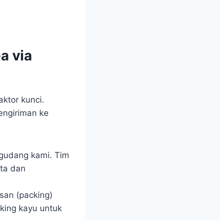
a via
aktor kunci.
engiriman ke
 gudang kami. Tim
rta dan
an (packing)
cking kayu untuk