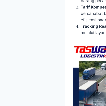
barang pecah
Tarif Kompeti
bersahabat 
efisiensi pa
Tracking Rea
melalui layan