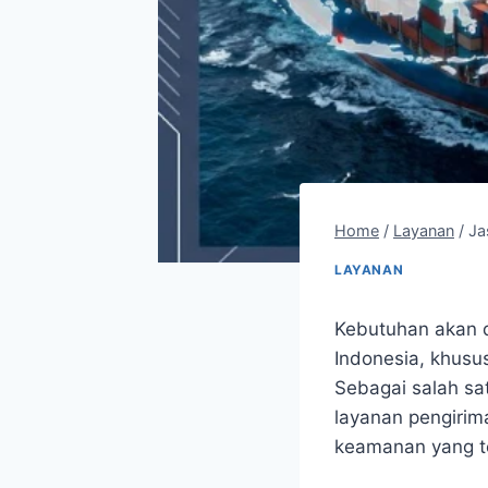
Home
/
Layanan
/
Ja
LAYANAN
Kebutuhan akan di
Indonesia, khusu
Sebagai salah sa
layanan pengirima
keamanan yang t