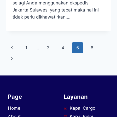
selagi Anda menggunakan ekspedisi
Jakarta Sulawesi yang tepat maka hal ini
tidak perlu dikhawatirkan….
1
…
3
4
5
6
Page
Layanan
Home
Kapal Cargo
About
Kapal Pelni